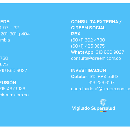
SEDE:
CONSULTA EXTERNA /
O. 97 – 32
CIREEM SOCIAL
 201, 301 y 404
PBX
ombia
(60+1) 602 4730
(60+1) 485 3675
WhatsApp:
310 860 9027
4730
consulta@cireem.com.co
3675
310 860 9027
INVESTIGACIÓN
Celular:
310 884 5463
NFUSIÓN
313 256 6197
16 467 9136
coordinadora1@cireem.com.c
cireem.com.co