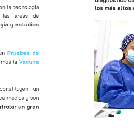
diagnóstico cl
n la tecnología
los más altos 
 las áreas de
ogía y estudios
con
Pruebas de
camos la
Vacuna
constituyen un
ica médica y son
ntrolar un gran